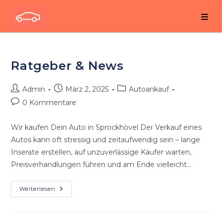
Zum
Inhalt
springen
Ratgeber & News
Beitrags-
Beitrag
Beitrags-
Admin
März 2, 2025
Autoankauf
Autor:
veröffentlicht:
Kategorie:
Beitrags-
0 Kommentare
Kommentare:
Wir kaufen Dein Auto in Sprockhövel Der Verkauf eines
Autos kann oft stressig und zeitaufwendig sein – lange
Inserate erstellen, auf unzuverlässige Käufer warten,
Preisverhandlungen führen und am Ende vielleicht…
Ratgeber
Weiterlesen
&
News